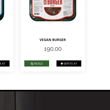
VEGAN BURGER
190.00
E AT
İNCELE
SEPETE AT