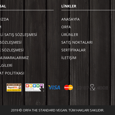
SAL
LİNKLER
IZDA
ANASAYFA
M
ORFA
Lİ SATIŞ SÖZLEŞMESİ
ÜRÜNLER
SÖZLEŞMESİ
SATIŞ NOKTALARI
K SÖZLEŞMESİ
SERTİFİKALAR
NUMARALARIMIZ
İLETİŞİM
LGİLERİ
AT POLİTİKASI
2019 © ORFA THE STANDARD VEGAN. TÜM HAKLARI SAKLIDIR.