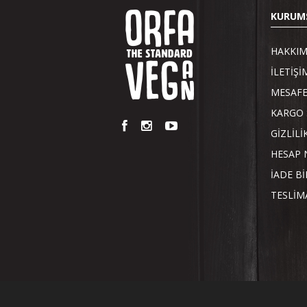
KURUM
HAKKIM
İLETİŞİ
MESAFE
KARGO 
GİZLİLİ
HESAP 
İADE Bİ
TESLİM