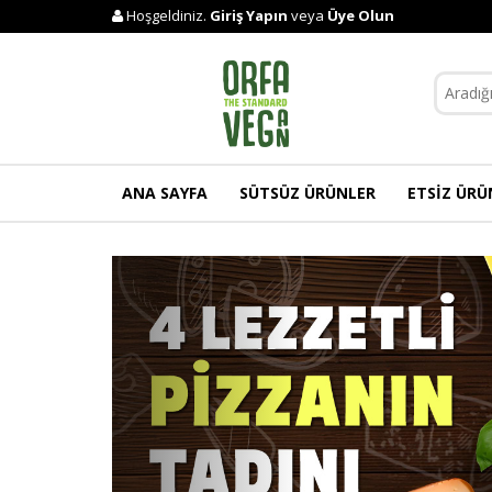
Hoşgeldiniz.
Giriş Yapın
veya
Üye Olun
ANA SAYFA
SÜTSÜZ ÜRÜNLER
ETSİZ ÜRÜ
Previous