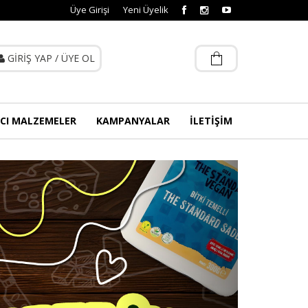
Üye Girişi
Yeni Üyelik
GİRİŞ YAP
/
ÜYE OL
CI MALZEMELER
KAMPANYALAR
İLETİŞİM
Next