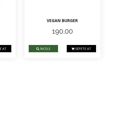
VEGAN BURGER
190.00
E AT
İNCELE
SEPETE AT