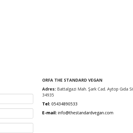
ORFA THE STANDARD VEGAN
Adres:
Battalgazi Mah. Şark Cad. Aytop Gıda Site
34935
Tel:
05434890533
E-mail:
info@thestandardvegan.com