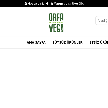
Hoşgeldiniz.
Giriş Yapın
veya
Üye Olun
ANA SAYFA
SÜTSÜZ ÜRÜNLER
ETSİZ ÜRÜ