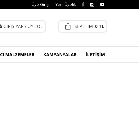
Üye Girişi
Yeni Üyelik
GİRİŞ YAP
/
ÜYE OL
SEPETİM:
0 TL
CI MALZEMELER
KAMPANYALAR
İLETİŞİM